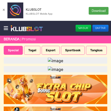
×
KLUBSLOT
Download
KLUBSLOT Mobile App
MASUK
DAFTAR
Promosi
BERANDA
Special
Togel
Esport
Sportbook
Tangkas