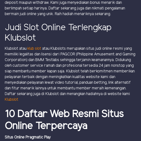
deposit maupun withdraw. Kami juga menyediakan bonus menarik dan
berlimpah setiap harinya. Daftar sekarang juga dan nikmati pengalaman
bermain judi online yang unik. Raih hadiah menariknya sekarang.
Judi Slot Online Terlengkap
Klubslot
Klubslot atau
klub slot
atau Klubslots merupakan situs judi online resmi yang
memiliki legalitas dan lisensi dari PAGCOR (Philippine Amusement and Gaming
Corporation) dan BMM Testlabs sehingga terjamin keamanannya. Didukung
oleh customer service ramah dan profesional tersedia 24 jam nonstop yang
siap membantu member kapan saja. Klubslot telah berkomitmen memberikan
pelayanan terbaik dengan meningkatkan kualitas website kami dan
menyediakan pelayanan lewat video tutorial, panduan betting, link alternatif
dan fitur menarik lainnya untuk membantu member meraih kemenangan.
Daftar sekarang juga di Klubslot dan menangkan hadiahnya di website kami
Klubslot
10 Daftar Web Resmi Situs
Online Terpercaya
Situs Online Pragmatic Play