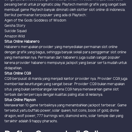
pesaing berat untuk pragmatic play. Playtech memilih grafik yang sangat baik
membuat game Playtech banyak diminati oleh slotter slot online di indonesia.
Berikut permainan terpopuler yang ada di Playtech :
Agen of the Gods Goddess of Wisdom
Geisha Story
Suicide Squad
Amazon Wild
Situs Online Habanero
Habanero merupakan provider yang menyediakan permainan slot online
dengan grafik yang bagus, sehingga banyak sekali para penggemar slot online
yang memainkan nya. Permainan dari habanero juga sudah sangat populer
karena provider habanero mempunyai jackpot yang besar serta mudah untuk
didapatkan.
Situs Online CQ9
CQ9 berpusat di manila yang menjadi kantor provider nya. Provider CQ9 juga
memberikan keuntungan yang sangat besar. Provider CQ9 bukan merupakan
situs yang bukan sembarangan karena CQ9 hanya menawarkan game slot
terbaik dan terpercaya dengan kualitas paling atas di kelasnya.
Situs Online Playson
Menawarkan 10 game terbaiknya yang menambahkan jackpot terbesar. Game
tersebut yaitu buffalo power, solar queen, hot coins, book of gold, divine
dragon, wolf power, 777 burnings win, diamond wins, solar temple dan yang
terakhir adalah 9 happy pharaohs.