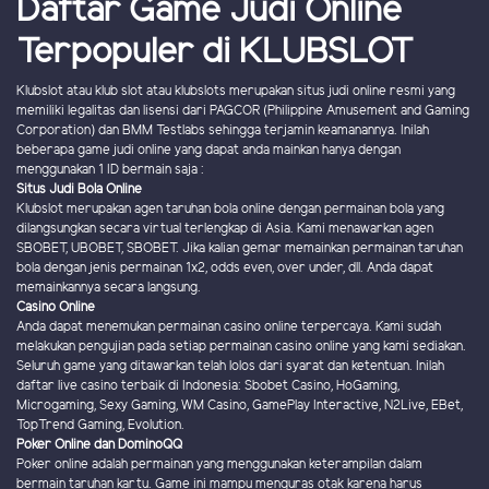
Daftar Game Judi Online
Terpopuler di KLUBSLOT
Klubslot atau klub slot atau klubslots merupakan situs judi online resmi yang
memiliki legalitas dan lisensi dari PAGCOR (Philippine Amusement and Gaming
Corporation) dan BMM Testlabs sehingga terjamin keamanannya. Inilah
beberapa game judi online yang dapat anda mainkan hanya dengan
menggunakan 1 ID bermain saja :
Situs Judi Bola Online
Klubslot merupakan agen taruhan bola online dengan permainan bola yang
dilangsungkan secara virtual terlengkap di Asia. Kami menawarkan agen
SBOBET, UBOBET, SBOBET. Jika kalian gemar memainkan permainan taruhan
bola dengan jenis permainan 1x2, odds even, over under, dll. Anda dapat
memainkannya secara langsung.
Casino Online
Anda dapat menemukan permainan casino online terpercaya. Kami sudah
melakukan pengujian pada setiap permainan casino online yang kami sediakan.
Seluruh game yang ditawarkan telah lolos dari syarat dan ketentuan. Inilah
daftar live casino terbaik di Indonesia: Sbobet Casino, HoGaming,
Microgaming, Sexy Gaming, WM Casino, GamePlay Interactive, N2Live, EBet,
TopTrend Gaming, Evolution.
Poker Online dan DominoQQ
Poker online adalah permainan yang menggunakan keterampilan dalam
bermain taruhan kartu. Game ini mampu menguras otak karena harus