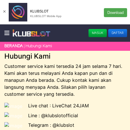
×
KLUBSLOT
Download
KLUBSLOT Mobile App
MASUK
DAFTAR
Hubungi Kami
BERANDA
Hubungi Kami
Customer service kami tersedia 24 jam selama 7 hari.
Kami akan terus melayani Anda kapan pun dan di
manapun Anda berada. Cukup kontak kami akan
langsung menyapa Anda. Silakan pilih layanan
customer service yang tersedia.
Live chat : LiveChat 24JAM
Line : @klubslotofficial
Telegram : @klubslot